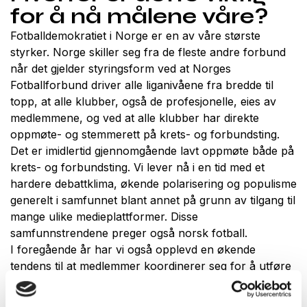
for å nå målene våre?
Fotballdemokratiet i Norge er en av våre største
styrker. Norge skiller seg fra de fleste andre forbund
når det gjelder styringsform ved at Norges
Fotballforbund driver alle liganivåene fra bredde til
topp, at alle klubber, også de profesjonelle, eies av
medlemmene, og ved at alle klubber har direkte
oppmøte- og stemmerett på krets- og forbundsting.
Det er imidlertid gjennomgående lavt oppmøte både på
krets- og forbundsting. Vi lever nå i en tid med et
hardere debattklima, økende polarisering og populisme
generelt i samfunnet blant annet på grunn av tilgang til
mange ulike medieplattformer. Disse
samfunnstrendene preger også norsk fotball.
I foregående år har vi også opplevd en økende
tendens til at medlemmer koordinerer seg for å utføre
aksjonisme i enkeltsaker, i noen tilfeller slik at det
utfordrer sikkerheten til andre på stadion og