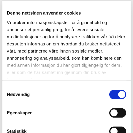
kampavviklingen. Samlet sett er grunnstrukturene i
fotballdemokratiet er mer sårbare enn tidligere.
Denne nettsiden anvender cookies
Vi ønsker et levende fotballdemokrati som kan ivareta
Vi bruker informasjonskapsler for å gi innhold og
fellesskapets interesser på best mulig måte.
annonser et personlig preg, for å levere sosiale
Demokratiet skal gi rom for meningsutveksling, lokal
mediefunksjoner og for å analysere trafikken vår. Vi deler
forankring og bred deltakelse, men vi må hele tiden
dessuten informasjon om hvordan du bruker nettstedet
sikre at det er en hensiktsmessig balanse mellom
vårt, med partnerne våre innen sosiale medier,
involvering og lokalt eierskap på ene siden og
annonsering og analysearbeid, som kan kombinere den
ansvarlig styring og innovasjon på den andre. For å
med annen informasjon du har gjort tilgjengelig for dem,
oppnå det trenger vi tydelige mandater for den valgte
eller som de har samlet inn gjennom din bruk av
klubb- og forbundsledelsen som gir tilstrekkelig
tjenestene deres.
handlingsrom for effektiv styring til felleskapets beste,
Samtykkevalg
samt mer representativ oppslutning rundt
Nødvendig
fotballdemokratiet generelt.
I inneværende strategiperiode skal vi styrke den
norske modellen, herunder vurdere nye måter og
Egenskaper
strukturer for hvordan vi styrer og organiserer norsk
fotball til fellesskapets beste.
Statistikk